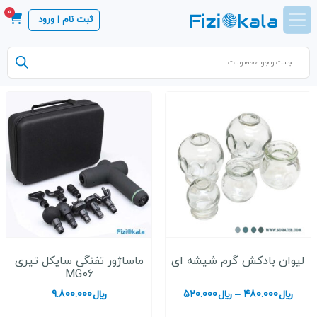
0
ثبت نام | ورود
Products
search
لیوان بادکش گرم شیشه ای
ماساژور تفنگی سایکل تیری
MG06
محدوده
﷼
480.000
–
﷼
520.000
﷼
9.800.000
قیمت: