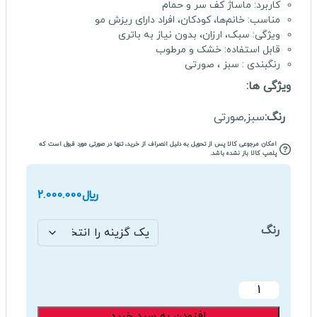
کاربرد: ماساژ کف سر و حمام
مناسب: خانم‌ها، کودکان، افراد دارای ریزش مو
ویژگی: سبک، ارزان، بدون نیاز به باتری
قابل استفاده: خشک و مرطوب
رنگبندی : سبز ، صورتی
ویژگی ها:
رنگ:
سبز,صورتی
امکان مرجوعی کالا پس از تحویل به دلیل انصراف از خرید، تنها در صورتی مورد قبول است که
پلمپ کالا باز نشده باشد.
﷼
2.000.000
رنگ
ماساژور
سر
افزودن به سبد خرید