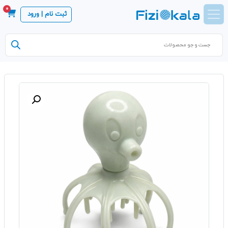
0
ثبت نام | ورود
Products
search