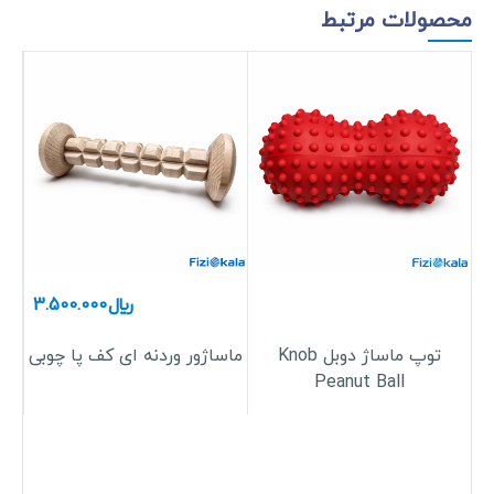
محصولات مرتبط
﷼
3.500.000
توپ ماساژ دوبل Knob
ماساژور وردنه ای کف پا چوبی
Peanut Ball