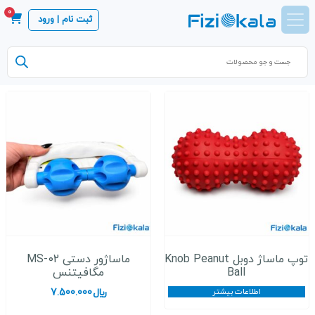
0
ثبت نام | ورود
Products
search
توپ ماساژ دوبل Knob Peanut
ماساژور دستی MS-02
Ball
مگافیتنس
اطلاعات بیشتر
﷼
7.500.000