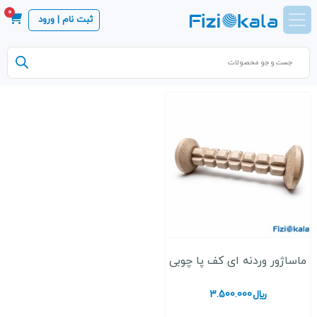
0
ثبت نام | ورود
Products
search
ماساژور وردنه ای کف پا چوبی
﷼
3.500.000