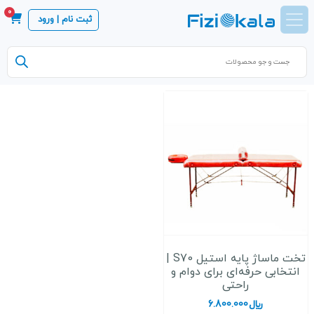
0
ثبت نام | ورود
Products
search
تخت ماساژ پایه استیل S70 |
انتخابی حرفه‌ای برای دوام و
راحتی
﷼
6.800.000