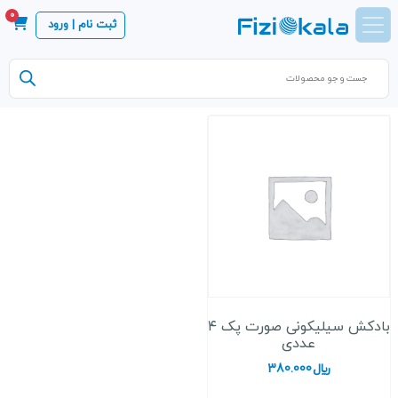
0
ثبت نام | ورود
Products
search
بادکش سیلیکونی صورت پک ۴
عددی
﷼
380.000