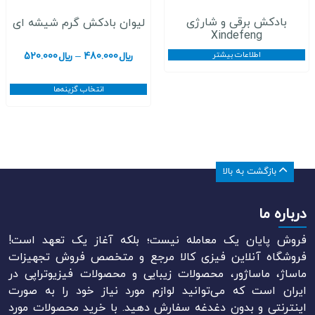
بادکش برقی و شارژی
لیوان بادکش گرم شیشه ای
Xindefeng
اطلاعات بیشتر
محدود
﷼
480.000
–
﷼
520.000
قیمت:
﷼00
انتخاب گزینه‌ها
تا
﷼520.000
بازگشت به بالا
درباره ما
فروش پایان یک معامله نیست؛ بلکه آغاز یک تعهد است!
فروشگاه آنلاین فیزی کالا مرجع و متخصص فروش تجهیزات
ماساژ، ماساژور، محصولات زیبایی و محصولات فیزیوتراپی در
ایران است که می‌توانید لوازم مورد نیاز خود را به صورت
اینترنتی و بدون دغدغه سفارش دهید. با خرید محصولات مورد