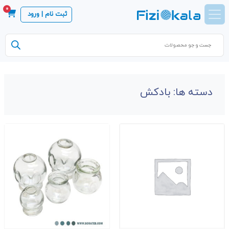
0
ثبت نام | ورود
Products
search
دسته ها:
بادکش