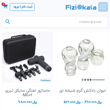
0
ثبت نام | ورود
Products
search
لیوان بادکش گرم شیشه ای
ماساژور تفنگی سایکل تیری
MG06
محدوده
﷼
480.000
–
﷼
520.000
﷼
9.800.000
قیمت: