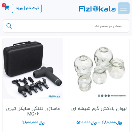
0
ثبت نام | ورود
Products
search
لیوان بادکش گرم شیشه ای
ماساژور تفنگی سایکل تیری
MG06
محدوده
﷼
480.000
–
﷼
520.000
﷼
9.800.000
قیمت: