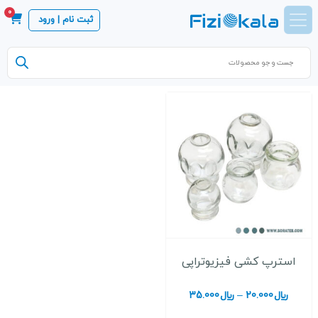
0
ثبت نام | ورود
Products
search
استرپ کشی فیزیوتراپی
محدوده
﷼
20.000
–
﷼
35.000
قیمت: