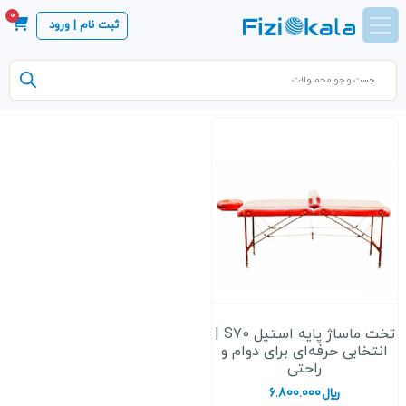
0
ثبت نام | ورود
Products
search
تخت ماساژ پایه استیل S70 |
انتخابی حرفه‌ای برای دوام و
راحتی
﷼
6.800.000