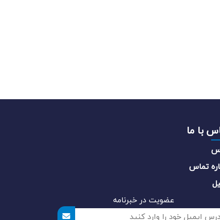
س با ما
س
ره تماس
یل
عضویت در خبرنامه