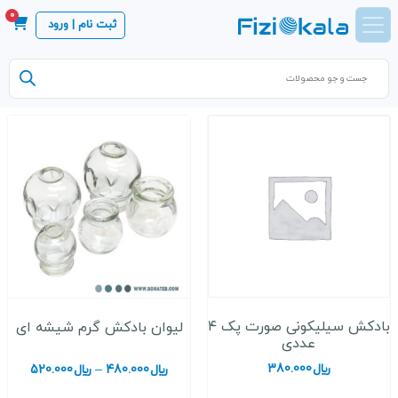
0
ثبت نام | ورود
Products
search
بادکش سیلیکونی صورت پک ۴
لیوان بادکش گرم شیشه ای
عددی
﷼
380.000
محدود
﷼
480.000
–
﷼
520.000
قیمت: