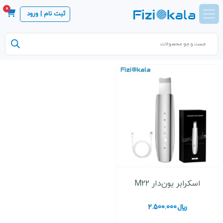
0
ثبت نام | ورود
Products
search
اسکرابر یون‌دار M22
﷼
2.500.000