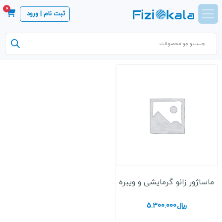
0
ثبت نام | ورود
Products
search
ماساژور زانو گرمایشی و ویبره
﷼
5.300.000