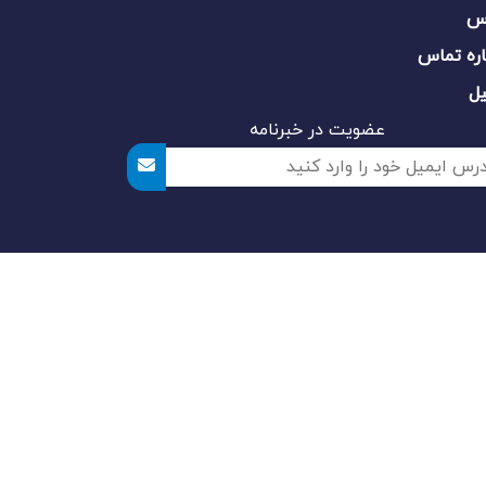
س
ره تماس
یل
عضویت در خبرنامه