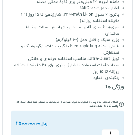
دامنه ضربه:
12 میلی‌متر برای نفوذ عمقی عضله
فشار تحمل‌شده:
15KG
باتری:
6 سلول 2400mAh Li-ion، شارژدهی تا 15 روز (20
دقیقه استفاده روزانه)
سری‌ها:
6 سری قابل تعویض برای انواع عضلات و نقاط
ماشه‌ای
وزن:
سبک و قابل حمل (~1 کیلوگرم)
طراحی:
بدنه Electroplating با گریپ مات، ارگونومیک و
ضدلغزش
نویز:
Ultra-Quiet، مناسب استفاده حرفه‌ای و خانگی
تعداد دفعات استفاده تا شارژ:
باتری برای 20 دقیقه استفاده
روزانه تا 15 روز
رنگبندی :
ندارد
ویژگی ها:
امکان مرجوعی کالا پس از تحویل به دلیل انصراف از خرید، تنها در صورتی مورد قبول است که
پلمپ کالا باز نشده باشد.
﷼
250.000.000
ماساژور