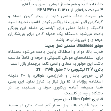
داشته باشید و هم ماساژ درمانی عمیق و حرفه‌ای.
4 سرعت حرفه‌ای از 1300 تا 3300 RPM:
هر سرعت هدف خاصی دارد: از بیدار کردن عضله و
گرم‌کردن قبل تمرین، تا ریلکس کردن فاسیا، تجزیه اسید
لاکتیک و نفوذ عمقی برای آزادسازی عضله. این ویژگی
باعث می‌شود دستگاه یک همراه کامل برای ورزشکاران
حرفه‌ای و فیزیوتراپ‌ها باشد.
موتور Brushless صنعتی نسل جدید:
قدرت بالا، دوام و اصطکاک پایین باعث می‌شود دستگاه
برای استفاده‌های طولانی کلینیکی و حرفه‌ای کاملاً مناسب
باشد. این موتور به معنای واقعی کلمه پرچمدار بازار است.
باتری 24V لیتیومی با 6 سلول 2400mAh:
توان خروجی پایدار و شارژدهی طولانی، با 20 دقیقه
استفاده روزانه، تا 15 روز نیاز به شارژ ندارد. این یعنی
شما همیشه آماده ریکاوری حرفه‌ای هستید، چه در
باشگاه و چه در کلینیک.
فناوری Ultra-Quiet نسل سوم:
با وجود قدرت بالا، نویز بسیار کم است. حتی در محیط