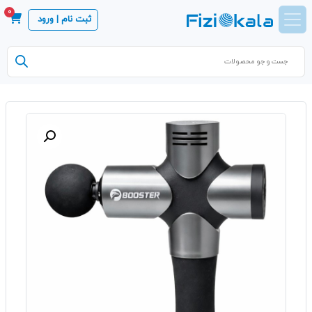
0
ثبت نام | ورود
Products
search