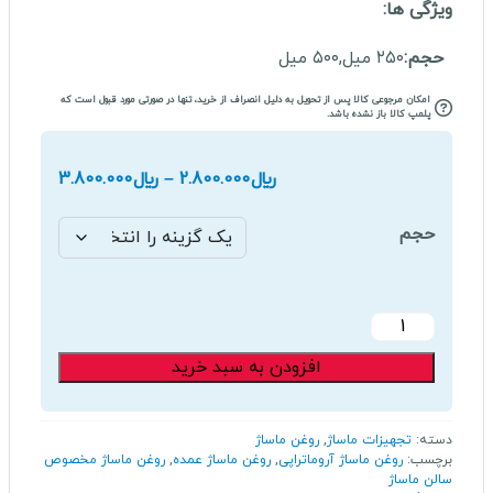
ویژگی ها:
حجم:
۲۵۰ میل,۵۰۰ میل
امکان مرجوعی کالا پس از تحویل به دلیل انصراف از خرید، تنها در صورتی مورد قبول است که
پلمپ کالا باز نشده باشد.
محدوده
﷼
2.800.000
–
﷼
3.800.000
قیمت:
﷼.000
حجم
تا
﷼3.800.000
روغن
ماساژ
افزودن به سبد خرید
بدن
بالی
رایحه
دسته:
تجهیزات ماساژ
,
روغن ماساژ
قهوه
برچسب:
روغن ماساژ آروماتراپی
,
روغن ماساژ عمده
,
روغن ماساژ مخصوص
عدد
سالن ماساژ