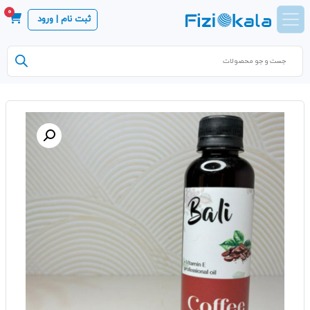
0
ثبت نام | ورود
Products
search